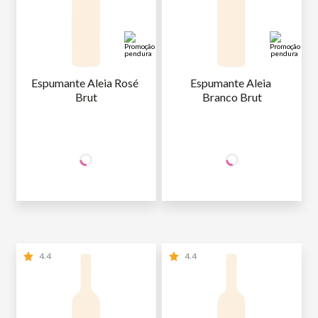
Espumante Aleia Rosé 
Espumante Aleia 
Brut
Branco Brut
+50% OFF
+50% OFF
NA 2ª UNID.
NA 2ª UNID.
37
,90
37
,90
1ª GARRAFA
R$
/un
1ª GARRAFA
R$
/un
18
,95
18
,95
2ª GARRAFA
R$
/un
2ª GARRAFA
R$
/un
4.4
4.4