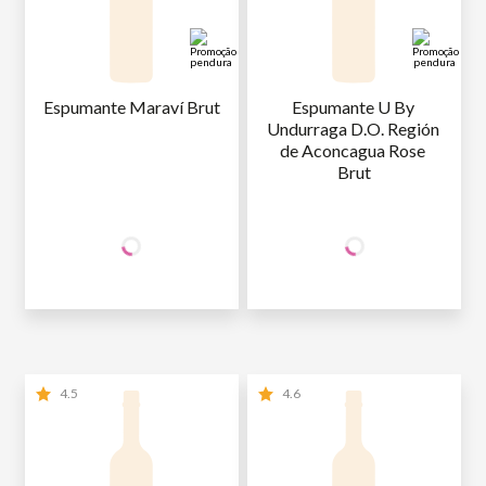
Espumante Maraví Brut
Espumante U By 
Undurraga D.O. Región 
de Aconcagua Rose 
Brut
+50% OFF
+50% OFF
NA 2ª UNID.
NA 2ª UNID.
47
,90
47
,90
1ª GARRAFA
R$
/un
1ª GARRAFA
R$
/un
23
,95
23
,95
2ª GARRAFA
R$
/un
2ª GARRAFA
R$
/un
4.5
4.6