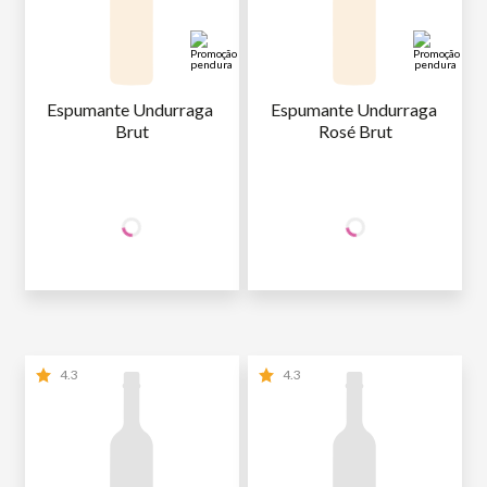
Espumante Undurraga 
Espumante Undurraga 
Brut
Rosé Brut
+50% OFF
+50% OFF
NA 2ª UNID.
NA 2ª UNID.
54
,90
54
,90
1ª GARRAFA
R$
/un
1ª GARRAFA
R$
/un
27
,45
27
,45
2ª GARRAFA
R$
/un
2ª GARRAFA
R$
/un
4.3
4.3