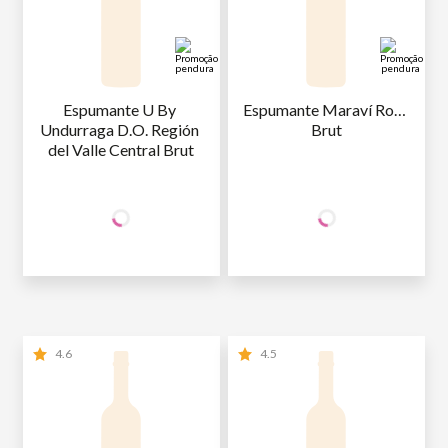
Espumante U By 
Espumante Maraví Rosé 
Undurraga D.O. Región 
Brut
del Valle Central Brut
+50% OFF
+50% OFF
NA 2ª UNID.
NA 2ª UNID.
47
,90
47
,90
1ª GARRAFA
R$
/un
1ª GARRAFA
R$
/un
23
,95
23
,95
2ª GARRAFA
R$
/un
2ª GARRAFA
R$
/un
4.6
4.5