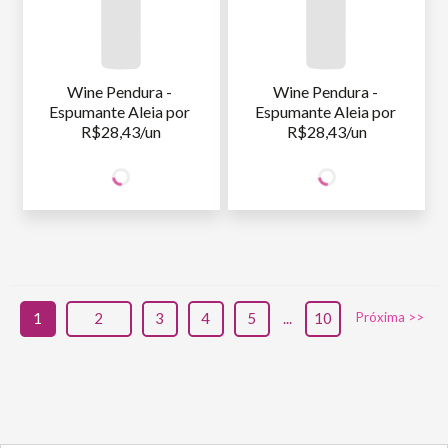
Wine Pendura - 
Wine Pendura - 
Espumante Aleia por 
Espumante Aleia por 
R$28,43/un
R$28,43/un
56
56
SÓCIO
SÓCIO
R$
,86
R$
,86
WINE
WINE
NÃO SÓCIO
R$
56
,86
NÃO SÓCIO
R$
56
,86
1
2
3
4
5
...
10
Próxima >>