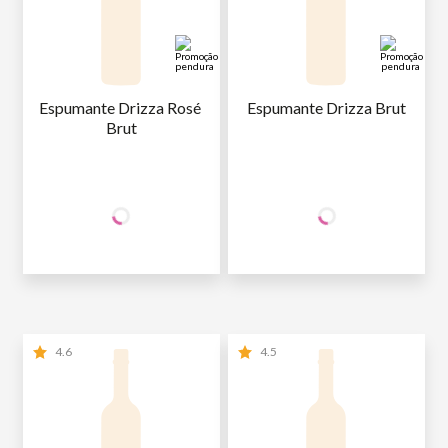
Espumante Drizza Rosé 
Espumante Drizza Brut
Brut
+50% OFF
+50% OFF
NA 2ª UNID.
NA 2ª UNID.
39
,90
39
,90
1ª GARRAFA
R$
/un
1ª GARRAFA
R$
/un
19
,95
19
,95
2ª GARRAFA
R$
/un
2ª GARRAFA
R$
/un
4.6
4.5