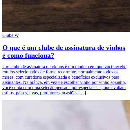
Clube W
O que é um clube de assinatura de vinhos
e como funciona?
Um clube de assinatura de vinhos é um modelo em que você recebe
rótulos selecionados de forma recorrente, normalmente todos os
meses, com curadoria especializada e benefícios exclusivos para
assinantes. Na prática, em vez de escolher vinho por vinho sozinho,
você conta com uma seleção pensada por especialistas, que avaliam
estilos, países, uvas, produtores, ocasiões […]