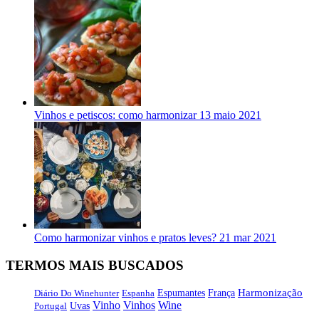
Vinhos e petiscos: como harmonizar
13 maio 2021
Como harmonizar vinhos e pratos leves?
21 mar 2021
TERMOS MAIS BUSCADOS
Harmonização
Diário Do Winehunter
Espanha
Espumantes
França
Vinho
Vinhos
Wine
Portugal
Uvas