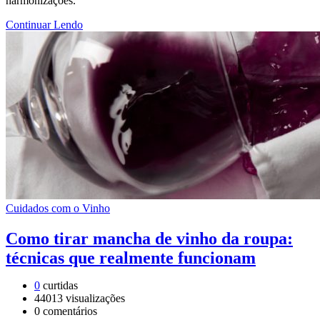
harmonizações.
Continuar Lendo
Cuidados com o Vinho
Como tirar mancha de vinho da roupa:
técnicas que realmente funcionam
0
curtidas
44013
visualizações
0
comentários