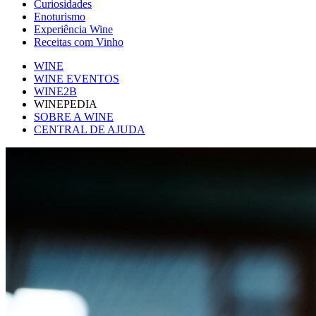
Curiosidades
Enoturismo
Experiência Wine
Receitas com Vinho
WINE
WINE EVENTOS
WINE2B
WINEPEDIA
SOBRE A WINE
CENTRAL DE AJUDA