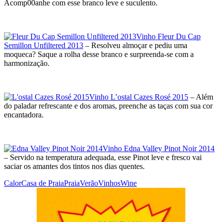
Acomp00anhe com esse branco leve e suculento.
Vinho Fleur Du Cap
Semillon Unfiltered 2013
– Resolveu almoçar e pediu uma
moqueca? Saque a rolha desse branco e surpreenda-se com a
harmonização.
Vinho L’ostal Cazes Rosé 2015
– Além
do paladar refrescante e dos aromas, preenche as taças com sua cor
encantadora.
Vinho Edna Valley Pinot Noir 2014
– Servido na temperatura adequada, esse Pinot leve e fresco vai
saciar os amantes dos tintos nos dias quentes.
Calor
Casa de Praia
Praia
Verão
Vinhos
Wine