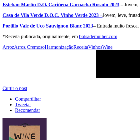
Esteban Martín D.O. Cariñena Garnacha Rosado 2023
–
Jovem, l
Casa de Vila Verde D.O.C. Vinho Verde 2023 –
Jovem, leve, frutad
Portillo Vale de Uco Sauvignon Blanc 2023
– Entrada muito fresca, 
*Receita publicada, originalmente, em
bolsademulher.com
Arroz
Arroz Cremoso
Harmonização
Receita
Vinhos
Wine
Curtir o post
Compartilhar
Tweetar
Recomendar