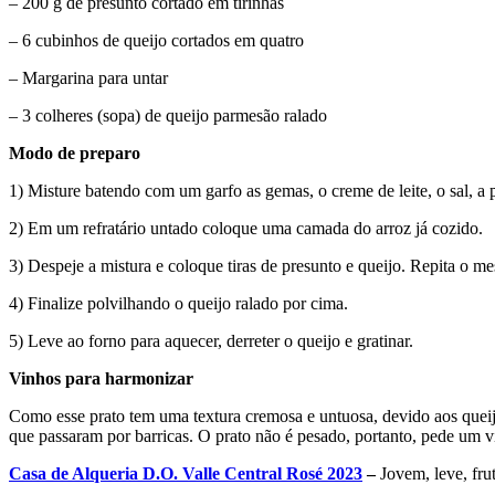
– 200 g de presunto cortado em tirinhas
– 6 cubinhos de queijo cortados em quatro
– Margarina para untar
– 3 colheres (sopa) de queijo parmesão ralado
Modo de preparo
1) Misture batendo com um garfo as gemas, o creme de leite, o sal, a 
2) Em um refratário untado coloque uma camada do arroz já cozido.
3) Despeje a mistura e coloque tiras de presunto e queijo. Repita o 
4) Finalize polvilhando o queijo ralado por cima.
5) Leve ao forno para aquecer, derreter o queijo e gratinar.
Vinhos para harmonizar
Como esse prato tem uma textura cremosa e untuosa, devido aos queij
que passaram por barricas. O prato não é pesado, portanto, pede um 
Casa de Alqueria D.O. Valle Central Rosé 2023
–
Jovem, leve, frut