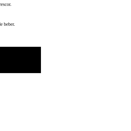
rescor.
de beber.