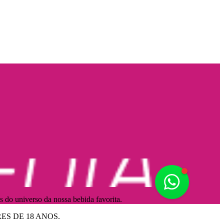
Fale Conos
s do universo da nossa bebida favorita.
ES DE 18 ANOS.