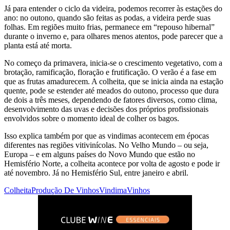
Já para entender o ciclo da videira, podemos recorrer às estações do
ano: no outono, quando são feitas as podas, a videira perde suas
folhas. Em regiões muito frias, permanece em “repouso hibernal”
durante o inverno e, para olhares menos atentos, pode parecer que a
planta está até morta.
No começo da primavera, inicia-se o crescimento vegetativo, com a
brotação, ramificação, floração e frutificação. O verão é a fase em
que as frutas amadurecem. A colheita, que se inicia ainda na estação
quente, pode se estender até meados do outono, processo que dura
de dois a três meses, dependendo de fatores diversos, como clima,
desenvolvimento das uvas e decisões dos próprios profissionais
envolvidos sobre o momento ideal de colher os bagos.
Isso explica também por que as vindimas acontecem em épocas
diferentes nas regiões vitivinícolas. No Velho Mundo – ou seja,
Europa – e em alguns países do Novo Mundo que estão no
Hemisfério Norte, a colheita acontece por volta de agosto e pode ir
até novembro. Já no Hemisfério Sul, entre janeiro e abril.
Colheita
Produção De Vinhos
Vindima
Vinhos