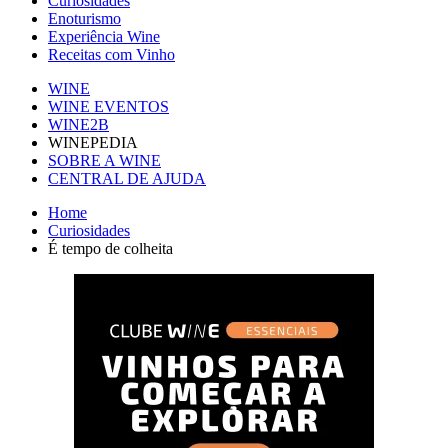
Curiosidades
Enoturismo
Experiência Wine
Receitas com Vinho
WINE
WINE EVENTOS
WINE2B
WINEPEDIA
SOBRE A WINE
CENTRAL DE AJUDA
Home
Curiosidades
É tempo de colheita