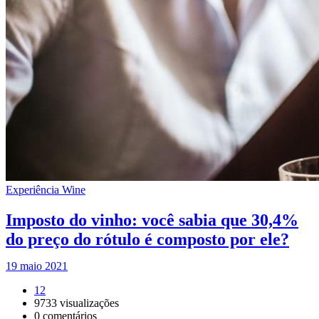
Experiência Wine
Imposto do vinho: você sabia que 30,4%
do preço do rótulo é composto por ele?
19 maio 2021
12
9733
visualizações
0
comentários