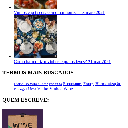
Vinhos e petiscos: como harmonizar
13 maio 2021
Como harmonizar vinhos e pratos leves?
21 mar 2021
TERMOS MAIS BUSCADOS
Harmonização
Diário Do Winehunter
Espanha
Espumantes
França
Vinho
Vinhos
Wine
Portugal
Uvas
QUEM ESCREVE: