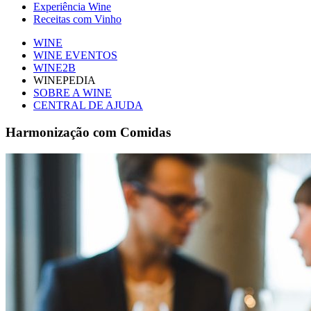
Experiência Wine
Receitas com Vinho
WINE
WINE EVENTOS
WINE2B
WINEPEDIA
SOBRE A WINE
CENTRAL DE AJUDA
Harmonização com Comidas