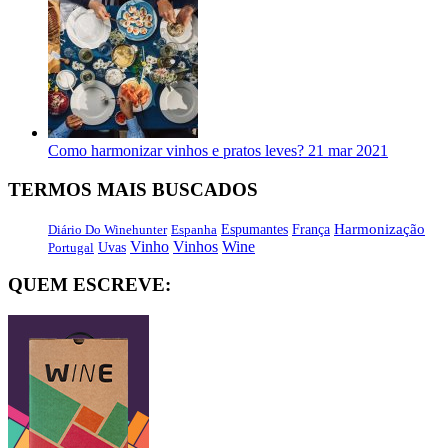
Como harmonizar vinhos e pratos leves?
21 mar 2021
TERMOS MAIS BUSCADOS
Harmonização
Diário Do Winehunter
Espanha
Espumantes
França
Vinho
Vinhos
Wine
Portugal
Uvas
QUEM ESCREVE: