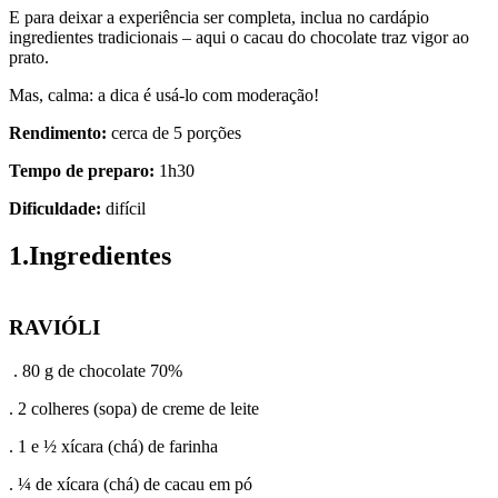
E para deixar a experiência ser completa, inclua no cardápio
ingredientes tradicionais – aqui o cacau do chocolate traz vigor ao
prato.
Mas, calma: a dica é usá-lo com moderação!
Rend
imento:
cerca de 5 porções
Tempo de preparo:
1h30
Dificuldade:
difícil
1.Ingredientes
RAVIÓLI
. 80 g de chocolate 70%
. 2 colheres (sopa) de creme de leite
. 1 e ½ xícara (chá) de farinha
. ¼ de xícara (chá) de cacau em pó