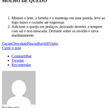
MOLHO DE QUEIJO
Misture o leite, a farinha e a manteiga em uma panela, leve ao
fogo baixo e cozinhe até engrossar.
Adicione o queijo em pedaços, deixando derreter, e tempere
com sal e noz-moscada. Derrame sobre os raviólis e sirva
imediatamente.
Cacau
Chocolate
Páscoa
Ravióli
Vinho
Curtir o post
Compartilhar
Tweetar
Recomendar
Escrito por: