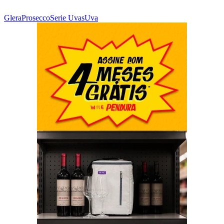
Glera
Prosecco
Serie Uvas
Uva