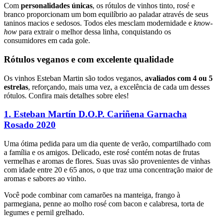
Com
personalidades únicas
, os rótulos de vinhos tinto, rosé e
branco proporcionam um bom equilíbrio ao paladar através de seus
taninos macios e sedosos. Todos eles mesclam modernidade e
know-
how
para extrair o melhor dessa linha, conquistando os
consumidores em cada gole.
Rótulos veganos e com excelente qualidade
Os vinhos Esteban Martin são todos veganos,
avaliados com 4 ou 5
estrelas
, reforçando, mais uma vez, a excelência de cada um desses
rótulos. Confira mais detalhes sobre eles!
1. Esteban Martín D.O.P. Cariñena Garnacha
Rosado 2
020
Uma ótima pedida para um dia quente de verão, compartilhado com
a família e os amigos. Delicado, este rosé contém notas de frutas
vermelhas e aromas de flores. Suas uvas são provenientes de vinhas
com idade entre 20 e 65 anos, o que traz uma concentração maior de
aromas e sabores ao vinho.
Você pode combinar com
camarões na manteiga, frango à
parmegiana, penne ao molho rosé com bacon e calabresa, torta de
legumes e pernil grelhado.