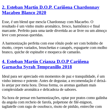
2. Esteban Martín D.O.P. Cariñena Chardonnay
Macabeo Blanco 2020
Esse, é um blend que mescla Chardonnay com Macaebo. O
resultado é um vinho muito aromático, fresco, harmônico e final
marcante. Perfeito para uma tarde divertida ao ar livre ou um almoço
leve com pessoas queridas.
A harmonização perfeita com esse rótulo pode ser com bolinho de
risotto, crepes variados, bruschettas e canapés, espaguete com molho
branco, quiche de espinafre e moqueca de camarão.
4. Esteban Martín Crianza D.O.P Cariñena
Garnacha Syrah Tempranillo 20
18
Ideal para ser apreciado em momentos de paz e tranquilidade, é um
vinho intenso e potente. Antes de degustar, a recomendação é deixá-
lo arejar por meia hora. Dessa forma, os aromas ganham mais
complexidade aromática e delicadeza de sabores.
Na hora de pensar em harmonizações, optar por pratos como galinha
da angola com recheio de farofa, polpetone de filé-mignon,
tagliatelle com ragu de ossobuco, risoto de pinhão, entrecôte com