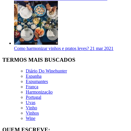
Como harmonizar vinhos e pratos leves?
21 mar 2021
TERMOS MAIS BUSCADOS
Diário Do Winehunter
Espanha
Espumantes
França
Harmonização
Portugal
Uvas
Vinho
Vinhos
Wine
QUEM ESCREVE: