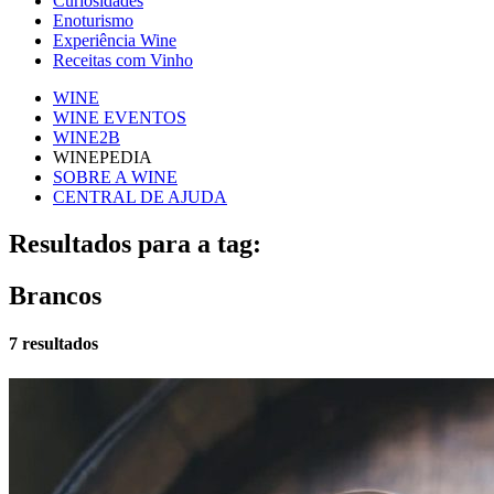
Curiosidades
Enoturismo
Experiência Wine
Receitas com Vinho
WINE
WINE EVENTOS
WINE2B
WINEPEDIA
SOBRE A WINE
CENTRAL DE AJUDA
Resultados para a tag:
Brancos
7 resultados