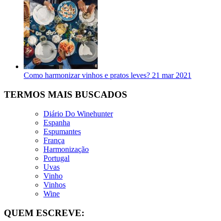
Como harmonizar vinhos e pratos leves?
21 mar 2021
TERMOS MAIS BUSCADOS
Diário Do Winehunter
Espanha
Espumantes
França
Harmonização
Portugal
Uvas
Vinho
Vinhos
Wine
QUEM ESCREVE: