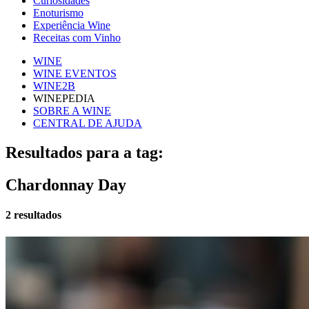
Curiosidades
Enoturismo
Experiência Wine
Receitas com Vinho
WINE
WINE EVENTOS
WINE2B
WINEPEDIA
SOBRE A WINE
CENTRAL DE AJUDA
Resultados para a tag:
Chardonnay Day
2 resultados