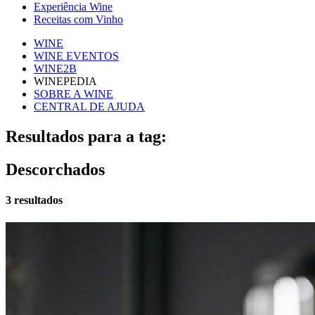
Experiência Wine
Receitas com Vinho
WINE
WINE EVENTOS
WINE2B
WINEPEDIA
SOBRE A WINE
CENTRAL DE AJUDA
Resultados para a tag:
Descorchados
3 resultados