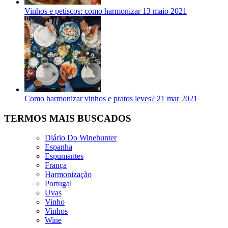
Vinhos e petiscos: como harmonizar
13 maio 2021
Como harmonizar vinhos e pratos leves?
21 mar 2021
TERMOS MAIS BUSCADOS
Diário Do Winehunter
Espanha
Espumantes
França
Harmonização
Portugal
Uvas
Vinho
Vinhos
Wine