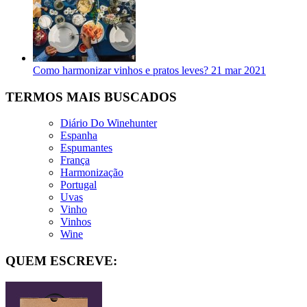
Como harmonizar vinhos e pratos leves?
21 mar 2021
TERMOS MAIS BUSCADOS
Diário Do Winehunter
Espanha
Espumantes
França
Harmonização
Portugal
Uvas
Vinho
Vinhos
Wine
QUEM ESCREVE: