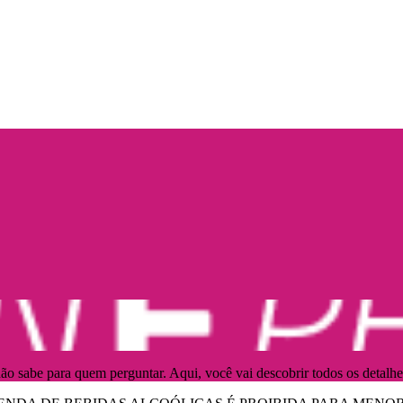
ão sabe para quem perguntar. Aqui, você vai descobrir todos os detalhe