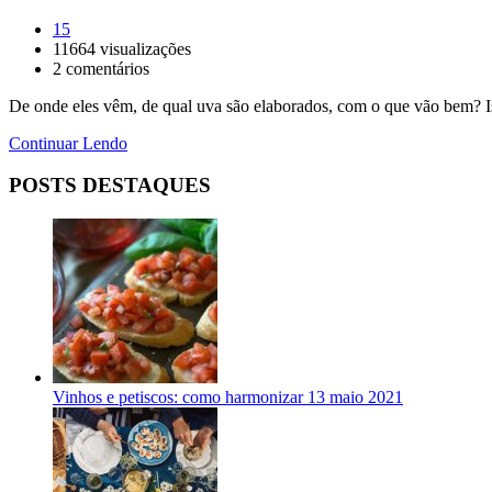
15
11664
visualizações
2
comentários
De onde eles vêm, de qual uva são elaborados, com o que vão bem? I
Continuar Lendo
POSTS DESTAQUES
Vinhos e petiscos: como harmonizar
13 maio 2021