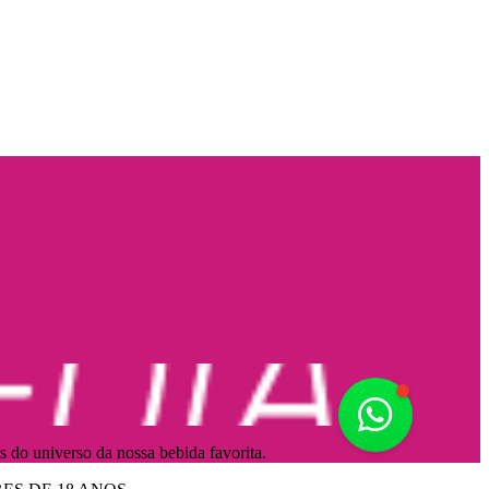
Fale Conos
s do universo da nossa bebida favorita.