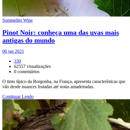
Sommelier Wine
Pinot Noir: conheça uma das uvas mais
antigas do mundo
06 jan 2021
330
62557
visualizações
0
comentários
O tinto típico da Borgonha, na França, apresenta características que
vão desde nuances frutadas até notas amadeiradas.
Continuar Lendo