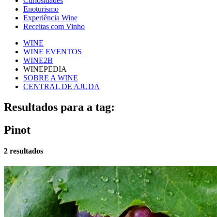
Curiosidades
Enoturismo
Experiência Wine
Receitas com Vinho
WINE
WINE EVENTOS
WINE2B
WINEPEDIA
SOBRE A WINE
CENTRAL DE AJUDA
Resultados para a tag:
Pinot
2 resultados