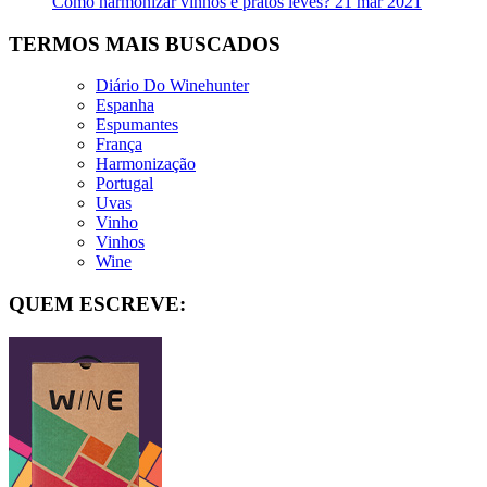
Como harmonizar vinhos e pratos leves?
21 mar 2021
TERMOS MAIS BUSCADOS
Diário Do Winehunter
Espanha
Espumantes
França
Harmonização
Portugal
Uvas
Vinho
Vinhos
Wine
QUEM ESCREVE: