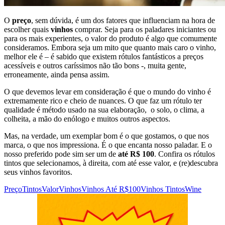
O
preço
, sem dúvida, é um dos fatores que influenciam na hora de
escolher quais
vinhos
comprar. Seja para os paladares iniciantes ou
para os mais experientes, o valor do produto é algo que comumente
consideramos. Embora seja um mito que quanto mais caro o vinho,
melhor ele é – é sabido que existem rótulos fantásticos a preços
acessíveis e outros caríssimos não tão bons -, muita gente,
erroneamente, ainda pensa assim.
O que devemos levar em consideração é que o mundo do vinho é
extremamente rico e cheio de nuances. O que faz um rótulo ter
qualidade é método usado na sua elaboração, o solo, o clima, a
colheita, a mão do enólogo e muitos outros aspectos.
Mas, na verdade, um exemplar bom é o que gostamos, o que nos
marca, o que nos impressiona. É o que encanta nosso paladar. E o
nosso preferido pode sim ser um de
até R$ 100
. Confira os rótulos
tintos que selecionamos, à direita, com até esse valor, e (re)descubra
seus vinhos favoritos.
Preço
Tintos
Valor
Vinhos
Vinhos Até R$100
Vinhos Tintos
Wine