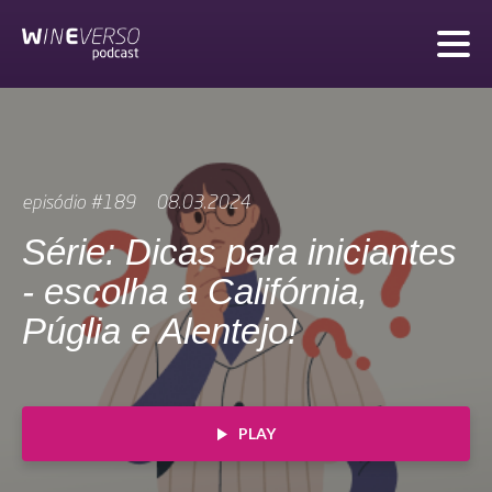
episódio #189
08.03.2024
Série: Dicas para iniciantes
- escolha a Califórnia,
Púglia e Alentejo!
PLAY