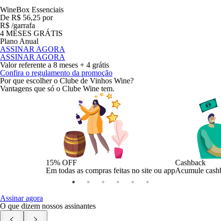
ASSINE MENSAL
WineBox
WineBox
WineBox
WineBox
WineBox
WineBox
Essenciais
Surpreendentes
Notáveis
Singulares
Refrescantes
Espumantes
De R$
De R$
De R$
De R$
De R$
De R$
56,25
102,95
151,45
218,95
88,95
99,95
por
por
por
por
por
por
R$
R$
R$
R$
R$
R$
/garrafa
/garrafa
/garrafa
/garrafa
/garrafa
/garrafa
4 MESES GRÁTIS
4 MESES GRÁTIS
4 MESES GRÁTIS
4 MESES GRÁTIS
4 MESES GRÁTIS
4 MESES GRÁTIS
Plano Anual
Plano Anual
Plano Anual
Plano Anual
Plano Anual
Plano Anual
ASSINAR AGORA
ASSINAR AGORA
ASSINAR AGORA
ASSINAR AGORA
ASSINAR AGORA
ASSINAR AGORA
ASSINAR AGORA
ASSINAR AGORA
ASSINAR AGORA
ASSINAR AGORA
ASSINAR AGORA
ASSINAR AGORA
Valor referente a
8 meses + 4 grátis
8 meses + 4 grátis
8 meses + 4 grátis
8 meses + 4 grátis
8 meses + 4 grátis
8 meses + 4 grátis
Confira o regulamento da promoção
Por que escolher o Clube de Vinhos Wine?
Vantagens que só o Clube Wine tem.
15% OFF
Cashback
Em todas as compras feitas no site ou app
Acumule cashb
Assinar agora
O que dizem nossos assinantes