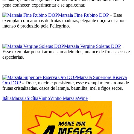
pena conhecer, experimentar e se apaixonar.
Marsala Fine Rubino DOP
– Esse
exemplar com aromas de frutas maduras, elegante doçura e sabor
intenso é produzido pela Pellegrino.
Marsala Vergine Soleras DOP
–
Esse exemplar possui aromas amadeirados, nuance de frutas secas e
especiarias.
Marsala Superiore Riserva
Oro DOP
– Doce, macio e persistente, esse exemplar tem aroma de
frutas cristalizadas, casca de laranja, baunilha, mel e figos secos.
Itália
Marsala
Sicília
Vinho
Vinho Marsala
Wine