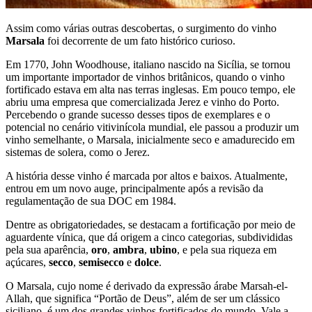
Assim como várias outras descobertas, o surgimento do vinho
Marsala
foi decorrente de um fato histórico curioso.
Em 1770, John Woodhouse, italiano nascido na Sicília, se tornou
um importante importador de vinhos britânicos, quando o vinho
fortificado estava em alta nas terras inglesas. Em pouco tempo, ele
abriu uma empresa que comercializada Jerez e vinho do Porto.
Percebendo o grande sucesso desses tipos de exemplares e o
potencial no cenário vitivinícola mundial, ele passou a produzir um
vinho semelhante, o Marsala, inicialmente seco e amadurecido em
sistemas de solera, como o Jerez.
A história desse vinho é marcada por altos e baixos. Atualmente,
entrou em um novo auge, principalmente após a revisão da
regulamentação de sua DOC em 1984.
Dentre as obrigatoriedades, se destacam a fortificação por meio de
aguardente vínica, que dá origem a cinco categorias, subdivididas
pela sua aparência,
oro
,
ambra
,
ubino
, e pela sua riqueza em
açúcares,
secco
,
semisecco
e
dolce
.
O Marsala, cujo nome é derivado da expressão árabe Marsah-el-
Allah, que significa “Portão de Deus”, além de ser um clássico
siciliano, é um dos grandes vinhos fortificados do mundo. Vale a