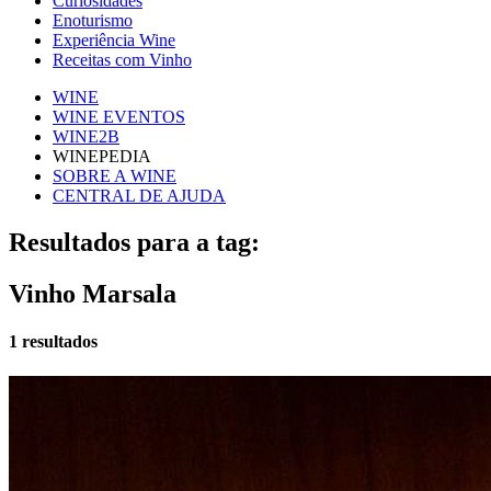
Curiosidades
Enoturismo
Experiência Wine
Receitas com Vinho
WINE
WINE EVENTOS
WINE2B
WINEPEDIA
SOBRE A WINE
CENTRAL DE AJUDA
Resultados para a tag:
Vinho Marsala
1 resultados