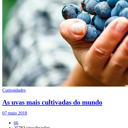
Curiosidades
As uvas mais cultivadas do mundo
07 maio 2018
66
25783
visualizações