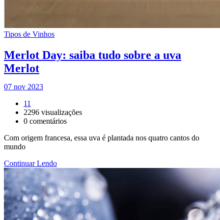
Tipos de Vinhos
Merlot Day: saiba tudo sobre a uva
Merlot
07 nov 2023
11
2296
visualizações
0
comentários
Com origem francesa, essa uva é plantada nos quatro cantos do
mundo
Continuar Lendo