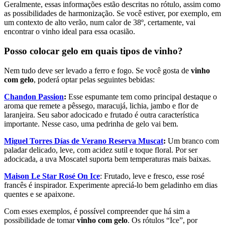
Geralmente, essas informações estão descritas no rótulo, assim como
as possibilidades de harmonização. Se você estiver, por exemplo, em
um contexto de alto verão, num calor de 38º
, certamente, vai
encontrar o vinho ideal para essa ocasião.
Posso colocar gelo em quais tipos de vinho?
Nem tudo deve ser levado a ferro e fogo. Se você gosta de
vinho
com gelo
, poderá optar pelas seguintes bebidas:
Chandon Passion
:
Esse espumante tem como principal destaque o
aroma que remete a pêssego, maracujá, lichia, jambo e flor de
laranjeira. Seu sabor adocicado e frutado é outra característica
importante. Nesse caso, uma pedrinha de gelo vai bem.
Miguel Torres Días de Verano Reserva Muscat
:
Um branco com
paladar delicado, leve, com acidez sutil e toque floral. Por ser
adocicada, a uva Moscatel suporta bem temperaturas mais baixas.
Maison Le Star Rosé On Ice
: Frutado, leve e fresco, esse rosé
francês é inspirador. Experimente apreciá-lo bem geladinho em dias
quentes e se apaixone.
Com esses exemplos, é possível compreender que há sim a
possibilidade de tomar
vinho com gelo
. Os rótulos “Ice”, por