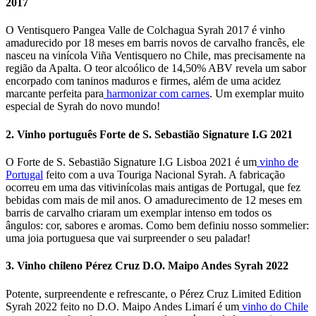
2017
O Ventisquero Pangea Valle de Colchagua Syrah 2017 é vinho
amadurecido por 18 meses em barris novos de carvalho francês, ele
nasceu na vinícola Viña Ventisquero no Chile, mas precisamente na
região da Apalta. O teor alcoólico de 14,50% ABV revela um sabor
encorpado com taninos maduros e firmes, além de uma acidez
marcante perfeita para
harmonizar com carnes
. Um exemplar muito
especial de Syrah do novo mundo!
2. Vinho português Forte de S. Sebastião Signature I.G 2021
O Forte de S. Sebastião Signature I.G Lisboa 2021 é um
vinho de
Portugal
feito com a uva Touriga Nacional Syrah. A fabricação
ocorreu em uma das vitivinícolas mais antigas de Portugal, que fez
bebidas com mais de mil anos. O amadurecimento de 12 meses em
barris de carvalho criaram um exemplar intenso em todos os
ângulos: cor, sabores e aromas. Como bem definiu nosso sommelier:
uma joia portuguesa que vai surpreender o seu paladar!
3. Vinho chileno Pérez Cruz D.O. Maipo Andes Syrah 2022
Potente, surpreendente e refrescante, o Pérez Cruz Limited Edition
Syrah 2022 feito no D.O. Maipo Andes Limarí é um
vinho do Chile