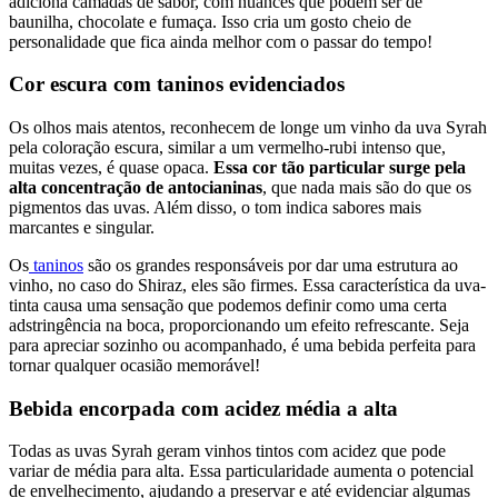
adiciona camadas de sabor, com nuances que podem ser de
baunilha, chocolate e fumaça. Isso cria um gosto cheio de
personalidade que fica ainda melhor com o passar do tempo!
Cor escura com taninos evidenciados
Os olhos mais atentos, reconhecem de longe um vinho da uva Syrah
pela coloração escura, similar a um vermelho-rubi intenso que,
muitas vezes, é quase opaca.
Essa cor tão particular surge pela
alta concentração de antocianinas
, que nada mais são do que os
pigmentos das uvas. Além disso, o tom indica sabores mais
marcantes e singular.
Os
taninos
são os grandes responsáveis por dar uma estrutura ao
vinho, no caso do Shiraz, eles são firmes. Essa característica da uva-
tinta causa uma sensação que podemos definir como uma certa
adstringência na boca, proporcionando um efeito refrescante. Seja
para apreciar sozinho ou acompanhado, é uma bebida perfeita para
tornar qualquer ocasião memorável!
Bebida encorpada com acidez média a alta
Todas as uvas Syrah geram vinhos tintos com acidez que pode
variar de média para alta. Essa particularidade aumenta o potencial
de envelhecimento, ajudando a preservar e até evidenciar algumas