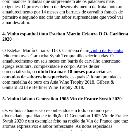
com nuances frutadas que surpreendem até os paladares mais
exigentes. O processo lento de desenvolvimento da fruta junto ao
amadurecimento por 14 meses em barricas de carvalho francês de
primeiro e segundo uso cria um sabor surpreendente que você vai
amar descobrir.
4. Vinho espanhol tinto Esteban Martín Crianza D.O. Cariñena
2020
O Esteban Martín Crianza D.O. Cariñena é um
vinho da Espanha
feito com uvas Garnacha Syrah Tempranillo selecionadas. O
amadurecimento em seis meses em barris de carvalho americano
agrega estrutura, complexidade e corpo. Antes de ser
comercializado,
o rótulo fica mais 18 meses para criar as
camadas de sabores inesquecíveis
, as quais já foram premiadas
com medalha de ouro em Asia Wine Trophy 2018, Gilbert &
Gaillard 2018 e Berliner Wine Trophy 2018.
5. Vinho italiano Generation 1905 Vin de France Syrah 2020
Os vinhos italianos são reconhecidos em todo o mundo pela
diversidade, qualidade e tradição. O Generation 1905 Vin de France
Syrah 2020 é um exemplar feito na região da Vin de France que traz
aromas expressivos e sabor refrescante. As notas especiadas