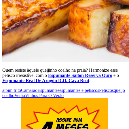
Quem resiste àquele queijinho coalho na praia? Harmonize esse
petisco irresistível com o
Espumante Salton Reserva Ouro
e o
Espumante Real De Aragón D.O. Cava Brut
.
aipim frito
Camarão
Espumantes
espumantes e petiscos
Petiscos
queijo
coalho
Verão
Vinhos Para O Verão