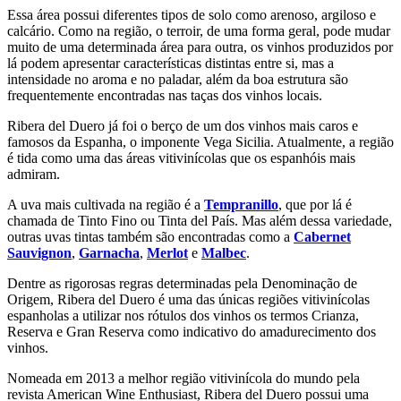
Essa área possui diferentes tipos de solo como arenoso, argiloso e
calcário. Como na região, o terroir, de uma forma geral, pode mudar
muito de uma determinada área para outra, os vinhos produzidos por
lá podem apresentar características distintas entre si, mas a
intensidade no aroma e no paladar, além da boa estrutura são
frequentemente encontradas nas taças dos vinhos locais.
Ribera del Duero já foi o berço de um dos vinhos mais caros e
famosos da Espanha, o imponente Vega Sicilia. Atualmente, a região
é tida como uma das áreas vitivinícolas que os espanhóis mais
admiram.
A uva mais cultivada na região é a
Tempranillo
, que por lá é
chamada de Tinto Fino ou Tinta del País. Mas além dessa variedade,
outras uvas tintas também são encontradas como a
Cabernet
Sauvignon
,
Garnacha
,
Merlot
e
Malbec
.
Dentre as rigorosas regras determinadas pela Denominação de
Origem, Ribera del Duero é uma das únicas regiões vitivinícolas
espanholas a utilizar nos rótulos dos vinhos os termos Crianza,
Reserva e Gran Reserva como indicativo do amadurecimento dos
vinhos.
Nomeada em 2013 a melhor região vitivinícola do mundo pela
revista American Wine Enthusiast, Ribera del Duero possui uma