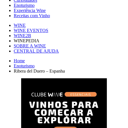
Curiosidades
Enoturismo
Experiência Wine
Receitas com Vinho
WINE
WINE EVENTOS
WINE2B
WINEPEDIA
SOBRE A WINE
CENTRAL DE AJUDA
Home
Enoturismo
Ribera del Duero – Espanha