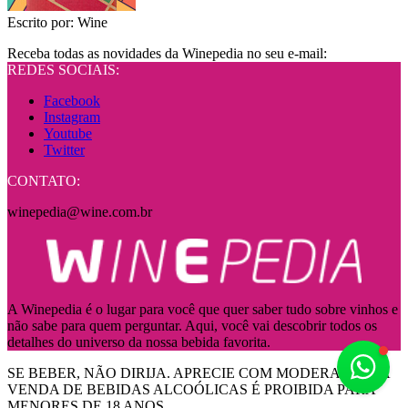
Escrito por:
Wine
Receba todas as novidades da Winepedia no seu e-mail:
REDES SOCIAIS:
Facebook
Instagram
Youtube
Twitter
CONTATO:
winepedia@wine.com.br
A Winepedia é o lugar para você que quer saber tudo sobre vinhos e
não sabe para quem perguntar. Aqui, você vai descobrir todos os
detalhes do universo da nossa bebida favorita.
Fale
SE BEBER, NÃO DIRIJA. APRECIE COM MODERAÇÃO! A
VENDA DE BEBIDAS ALCOÓLICAS É PROIBIDA PARA
MENORES DE 18 ANOS.