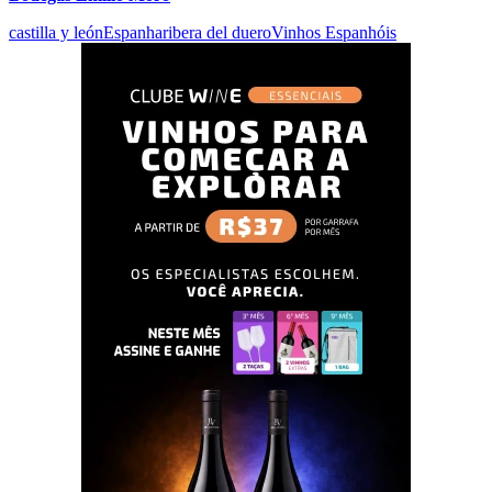
castilla y león
Espanha
ribera del duero
Vinhos Espanhóis