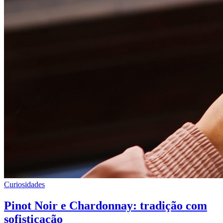
Curiosidades
Pinot Noir e Chardonnay: tradição com
sofisticação