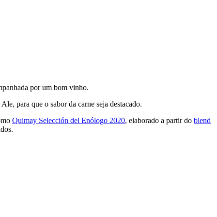
companhada por um bom vinho.
le, para que o sabor da carne seja destacado.
como
Quimay Sel
e
cción del Enólogo 2020
, elaborado a partir do
blend
ndos.