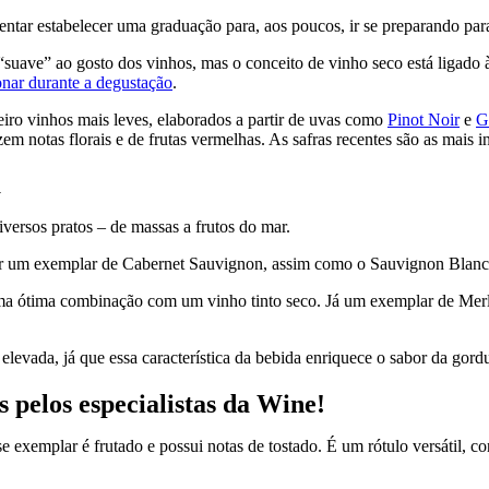
entar estabelecer uma graduação para, aos poucos, ir se preparando pa
“suave” ao gosto dos vinhos, mas o conceito de vinho seco está ligado 
onar durante a degustação
.
eiro vinhos mais leves, elaborados a partir de uvas como
Pinot Noir
e
G
em notas florais e de frutas vermelhas. As safras recentes são as mais i
a
versos pratos – de massas a frutos do mar.
 um exemplar de Cabernet Sauvignon, assim como o Sauvignon Blanc
uma ótima combinação com um vinho tinto seco. Já um exemplar de Mer
levada, já que essa característica da bebida enriquece o sabor da gord
s pelos especialistas da Wine!
sse exemplar é frutado e possui notas de tostado. É um rótulo versátil,