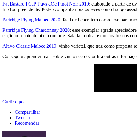
Fat Bastard I.G.P. Pays dOc Pinot Noir 2019
: elaborado a partir de u
final surpreendente. Pode acompanhar pratos leves como frango assad
Partridge Flying Malbec 2020
: fácil de beber, tem corpo leve para 
Partridge Flying Chardonnay 2020
: esse exemplar agrada apreciadore
cação ou risoto de pêra com brie. Salada tropical e queijos frescos co
Altivo Classic Malbec 2019
: vinho varietal, que traz como proposta 
Conseguiu aprender mais sobre vinho seco? Confira outras informaç
Curtir o post
Compartilhar
Tweetar
Recomendar