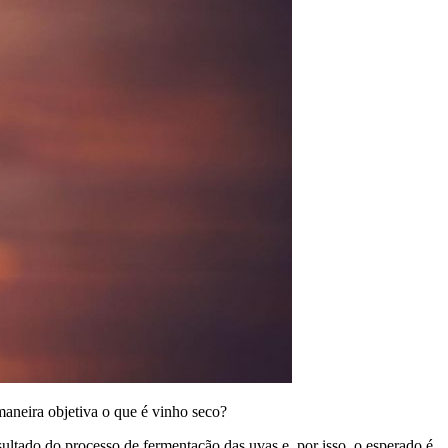
 maneira objetiva o que é vinho seco?
sultado do processo de fermentação das uvas e, por isso, o esperado é