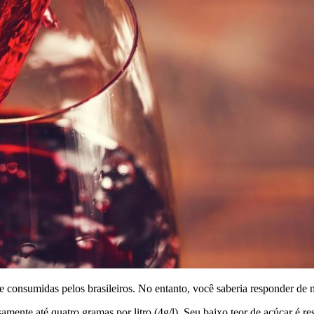
 e consumidas pelos brasileiros. No entanto, você saberia responder de
mente até quatro gramas por litro (4g/l). Seu baixo teor de açúcar é re