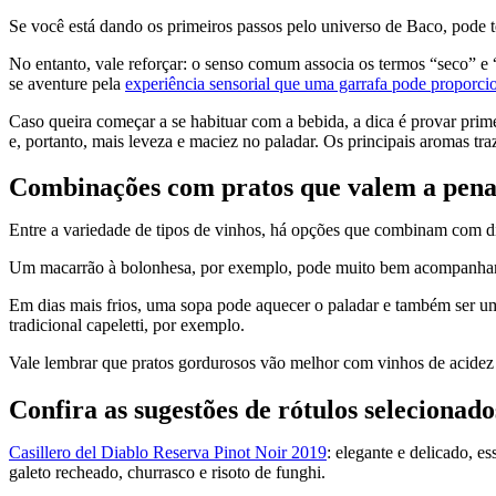
Se você está dando os primeiros passos pelo universo de Baco, pode t
No entanto, vale reforçar: o senso comum associa os termos “seco” e 
se aventure pela
experiência sensorial que uma garrafa pode proporci
Caso queira começar a se habituar com a bebida, a dica é provar prim
e, portanto, mais leveza e maciez no paladar. Os principais aromas traz
Combinações com pratos que valem a pen
Entre a variedade de tipos de vinhos, há opções que combinam com di
Um macarrão à bolonhesa, por exemplo, pode muito bem acompanhar
Em dias mais frios, uma sopa pode aquecer o paladar e também ser 
tradicional capeletti, por exemplo.
Vale lembrar que pratos gordurosos vão melhor com vinhos de acidez e
Confira as sugestões de rótulos selecionado
Casillero del Diablo Reserva Pinot Noir 2019
: elegante e delicado, e
galeto recheado, churrasco e risoto de funghi.