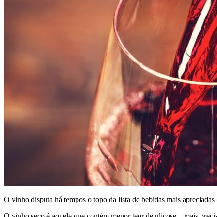
O vinho disputa há tempos o topo da lista de bebidas mais apreciadas
O vinho seco é aquele que contém menor teor de glicose – mais precisa