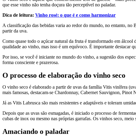
que esse vinho não tenha doçura tão perceptível no paladar.
Dica de leitura:
Vinho rosé: o que é e como harmonizar
A classificação das bebidas varia ao redor do mundo, no entanto, no B
partir da uva.
Como quase todo o açúcar natural da fruta é transformado em álcool d
qualidade ao vinho, mas isso é um equívoco. É importante destacar que
Por isso, se você é iniciante no mundo do vinho, a sugestão dos espec
forma consciente e prazerosa.
O processo de elaboração do vinho seco
O vinho seco é elaborado a partir de uvas da família Vitis vinífera (
mais famosas, destacam-se Chardonnay, Cabernet Sauvignon, Pinot N
Já as Vitis Labrusca são mais resistentes e adaptáveis e toleram umida
Depois que as uvas são esmagadas, é iniciado o processo de fermentaç
cubas de inox ou mesmo nas próprias garrafas. Os vinhos seco, meio
Amaciando o paladar