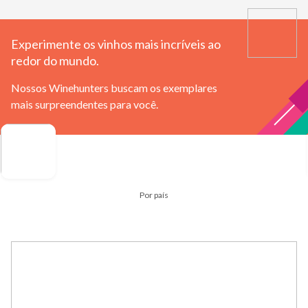
Experimente os vinhos mais incríveis ao
redor do mundo.
Nossos Winehunters buscam os exemplares
mais surpreendentes para você.
Por país