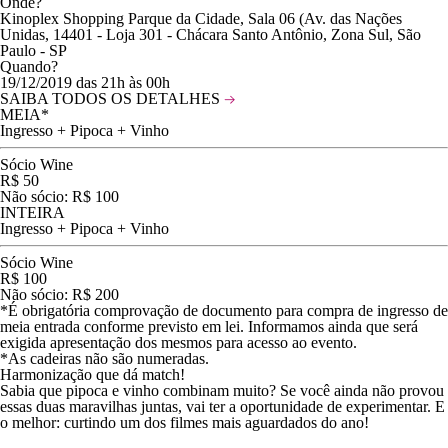
Onde?
Kinoplex Shopping Parque da Cidade, Sala 06 (Av. das Nações
Unidas, 14401 - Loja 301 - Chácara Santo Antônio, Zona Sul, São
Paulo - SP
Quando?
19/12/2019 das 21h às 00h
SAIBA TODOS OS DETALHES
MEIA*
Ingresso + Pipoca + Vinho
Sócio Wine
R$
50
Não sócio: R$ 100
INTEIRA
Ingresso + Pipoca + Vinho
Sócio Wine
R$
100
Não sócio: R$ 200
*É obrigatória comprovação de documento para compra de ingresso de
meia entrada conforme previsto em lei. Informamos ainda que será
exigida apresentação dos mesmos para acesso ao evento.
*As cadeiras não são numeradas.
Harmonização que dá match!
Sabia que pipoca e vinho combinam muito? Se você ainda não provou
essas duas maravilhas juntas, vai ter a oportunidade de experimentar. E
o melhor: curtindo um dos filmes mais aguardados do ano!