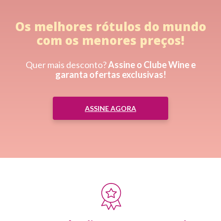
Os melhores rótulos do mundo
com os menores preços!
Quer mais desconto?
Assine o Clube Wine e
garanta ofertas exclusivas!
ASSINE AGORA