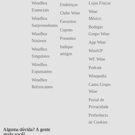
WineBox
Lojas Físicas
Endereços
Essenciais
Wine
Clube Wine
WineBox
México
Favoritos
Surpreendentes
Bodegas
Cupons
WineBox
Grupo Wine
Presentes
Notáveis
App Wine
Indique
WineBox
WineUP
amigos
Singulares
WE Wine
WineBox
Podcast
Espumantes
Winepedia
WineBox
Cantu Grupo
Refrescantes
Wine
Portal de
Privacidade
Preferência
de Cookies
Alguma dúvida? A gente
ajuda você!