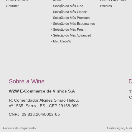
- Outras Bebidas
- Assine
- Outras Empresas
- Gourmet
- Seleção do Mês One
- Eventos
- Seleção do Mês Classic
- Seleção do Mês Premium
- Seleção do Mês Espumantes
- Seleção do Mês Fresh
- Seleção do Mês Advanced
- Meu ClubeW
Sobre a
W
ine
D
W2W E-Commerce de Vinhos S.A
T
C
R. Comendador Alcides Simão Helou,
nº 1565. Serra - ES - CEP 29168-090
CNPJ: 09.813.204/0002-05
Formas de Pagamento
Certificação, Audi