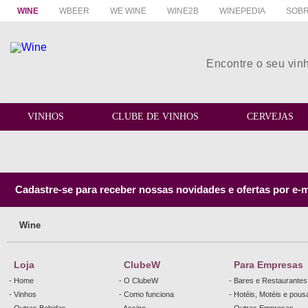
WINE
WBEER
WE WINE
WINE2B
WINEPEDIA
SOBR
VINHOS
CLUBE DE VINHOS
CERVEJAS
Cadastre-se para receber nossas novidades e ofertas por e-m
Wine
Loja
ClubeW
Para Empresas
- Home
- O ClubeW
- Bares e Restaurantes
- Vinhos
- Como funciona
- Hotéis, Motéis e pou