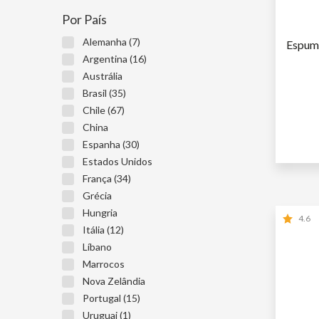
Por País
Alemanha (7)
Espuma
Argentina (16)
Austrália
Brasil (35)
Chile (67)
China
1ª GARR
Espanha (30)
2ª GARR
Estados Unidos
França (34)
Grécia
Hungria
4.6
Itália (12)
Líbano
Marrocos
Nova Zelândia
Portugal (15)
Uruguai (1)