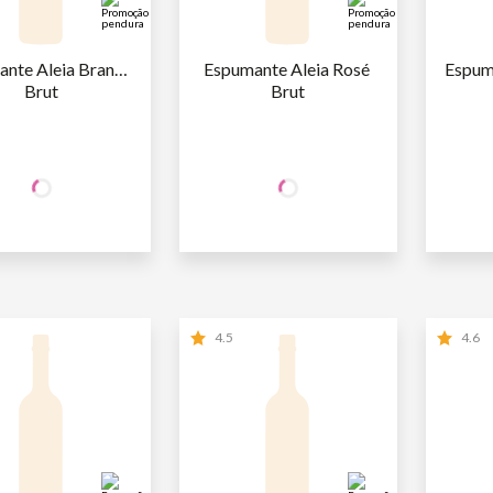
nte Aleia Branco 
Espumante Aleia Rosé 
Espuma
Brut
Brut
+50% OFF
+50% OFF
NA 2ª UNID.
NA 2ª UNID.
37
,90
37
,90
AFA
R$
/un
1ª GARRAFA
R$
/un
1ª GARR
18
,95
18
,95
AFA
R$
/un
2ª GARRAFA
R$
/un
2ª GARR
4.5
4.6