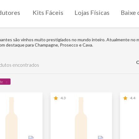
dutores
Kits Fáceis
Lojas Físicas
Baixe 
ntes são vinhos muito prestigiados no mundo inteiro. Atualmente no me
com destaque para Champagne, Prosecco e Cava.
O
dutos encontrados
te
4.3
4.4