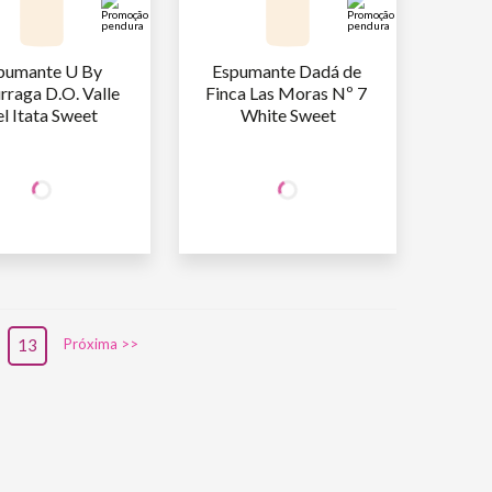
pumante U By 
Espumante Dadá de 
raga D.O. Valle 
Finca Las Moras Nº 7 
el Itata Sweet
White Sweet
+50% OFF
+50% OFF
NA 2ª UNID.
NA 2ª UNID.
47
,90
49
,90
AFA
R$
/un
1ª GARRAFA
R$
/un
23
,95
24
,95
AFA
R$
/un
2ª GARRAFA
R$
/un
13
Próxima >>