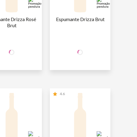
nte Drizza Rosé 
Espumante Drizza Brut
Brut
+50% OFF
+50% OFF
NA 2ª UNID.
NA 2ª UNID.
39
,90
39
,90
AFA
R$
/un
1ª GARRAFA
R$
/un
19
,95
19
,95
AFA
R$
/un
2ª GARRAFA
R$
/un
4.6