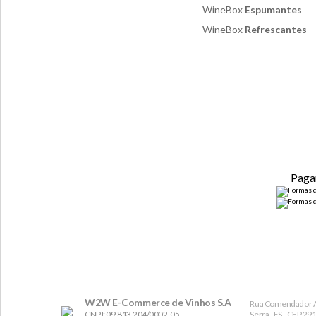
WineBox
Espumantes
WineBox
Refrescantes
Paga
W2W E-Commerce de Vinhos S.A
Rua Comendador A
CNPJ: 09.813.204/0002-05
Serra - ES - CEP 2