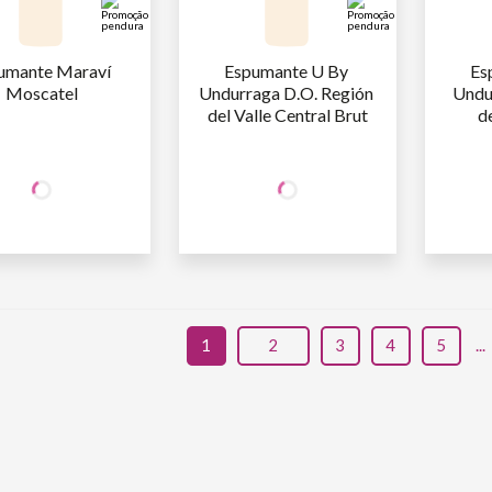
umante Maraví 
Espumante U By 
Es
Moscatel
Undurraga D.O. Región 
Undur
del Valle Central Brut
d
+50% OFF
+50% OFF
NA 2ª UNID.
NA 2ª UNID.
47
,90
47
,90
AFA
R$
/un
1ª GARRAFA
R$
/un
1ª GARR
23
,95
23
,95
AFA
R$
/un
2ª GARRAFA
R$
/un
2ª GARR
1
2
3
4
5
...