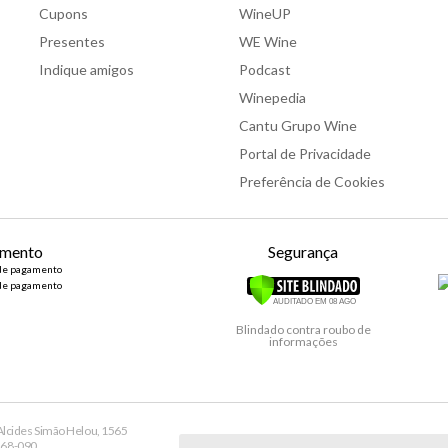
Cupons
WineUP
Presentes
WE Wine
Indique amigos
Podcast
Winepedia
Cantu Grupo Wine
Portal de Privacidade
Preferência de Cookies
mento
Segurança
Blindado contra roubo de
informações
lcides Simão Helou, 1565
9168-090