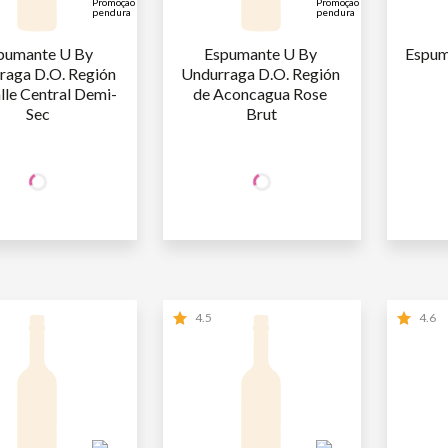
pumante U By 
Espumante U By 
Espum
raga D.O. Región 
Undurraga D.O. Región 
alle Central Demi-
de Aconcagua Rose 
Sec
Brut
+50% OFF
+50% OFF
NA 2ª UNID.
NA 2ª UNID.
47
,90
47
,90
AFA
R$
/un
1ª GARRAFA
R$
/un
1ª GARR
23
,95
23
,95
AFA
R$
/un
2ª GARRAFA
R$
/un
2ª GARR
4.5
4.6