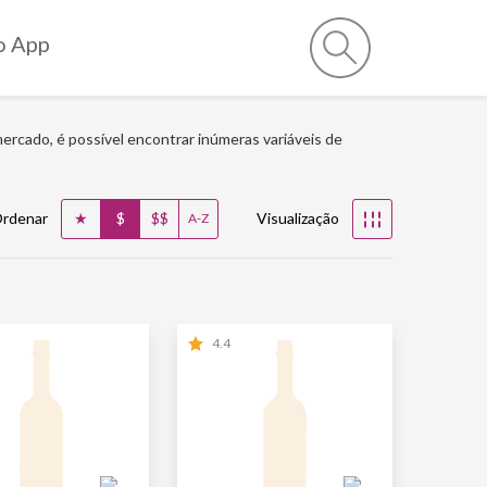
o App
rcado, é possível encontrar inúmeras variáveis de
★
$
$$
rdenar
Visualização
☷
A-Z
4.4