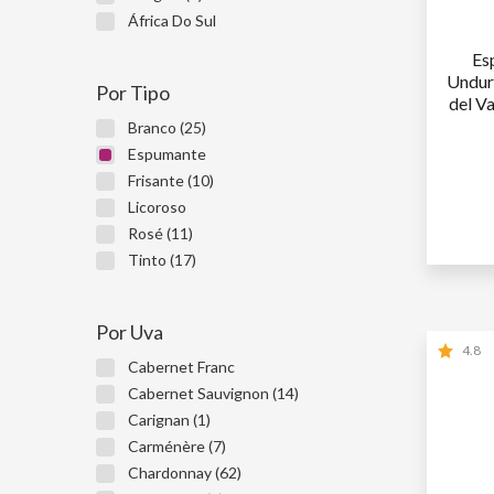
África Do Sul
Es
Undur
Por Tipo
del V
Branco (25)
Espumante
Frisante (10)
Licoroso
1ª GARR
Rosé (11)
2ª GARR
Tinto (17)
Por Uva
4.8
Cabernet Franc
Cabernet Sauvignon (14)
Carignan (1)
Carménère (7)
Chardonnay (62)