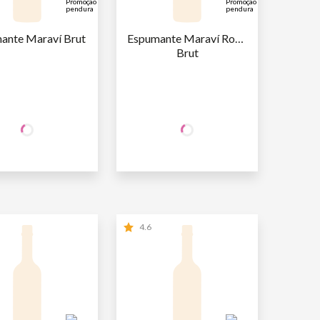
ante Maraví Brut
Espumante Maraví Rosé 
Brut
+50% OFF
+50% OFF
NA 2ª UNID.
NA 2ª UNID.
47
,90
47
,90
AFA
R$
/un
1ª GARRAFA
R$
/un
23
,95
23
,95
AFA
R$
/un
2ª GARRAFA
R$
/un
4.6