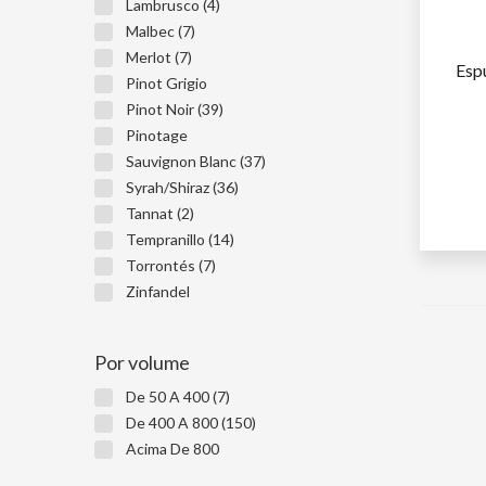
Lambrusco (4)
Malbec (7)
Merlot (7)
Esp
Pinot Grigio
Pinot Noir (39)
Pinotage
Sauvignon Blanc (37)
Syrah/Shiraz (36)
1ª GARR
Tannat (2)
2ª GARR
Tempranillo (14)
Torrontés (7)
Zinfandel
Por volume
De 50 A 400 (7)
De 400 A 800 (150)
Acima De 800