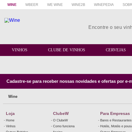
WINE
WBEER
WE WINE
WINE2B
WINEPEDIA
SOBR
VINHOS
CLUBE DE VINHOS
CERVEJAS
Cadastre-se para receber nossas novidades e ofertas por e-m
Wine
Loja
ClubeW
Para Empresas
- Home
- O ClubeW
- Bares e Restaurantes
- Vinhos
- Como funciona
- Hotéis, Motéis e pou