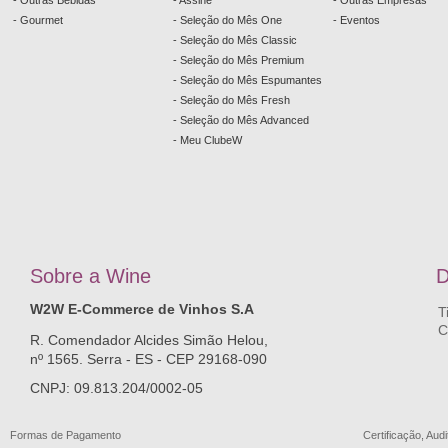
- Outras Bebidas
- Assine
- Outras Empresas
- Gourmet
- Seleção do Mês One
- Eventos
- Seleção do Mês Classic
- Seleção do Mês Premium
- Seleção do Mês Espumantes
- Seleção do Mês Fresh
- Seleção do Mês Advanced
- Meu ClubeW
Sobre a
W
ine
D
W2W E-Commerce de Vinhos S.A
T
C
R. Comendador Alcides Simão Helou,
nº 1565. Serra - ES - CEP 29168-090
CNPJ: 09.813.204/0002-05
Formas de Pagamento
Certificação, Audi