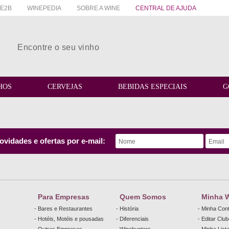
E2B
WINEPEDIA
SOBRE A WINE
CENTRAL DE AJUDA
HOS
CERVEJAS
BEBIDAS ESPECIAIS
G
vidades e ofertas por e-mail:
Para Empresas
Quem Somos
Minha 
- Bares e Restaurantes
- História
- Minha Con
- Hotéis, Motéis e pousadas
- Diferenciais
- Editar Clu