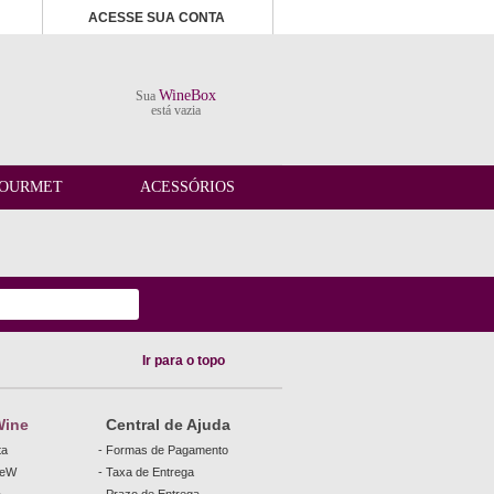
ACESSE SUA CONTA
WineBox
Sua
está vazia
OURMET
ACESSÓRIOS
Ir para o topo
Wine
Central de Ajuda
ta
- Formas de Pagamento
beW
- Taxa de Entrega