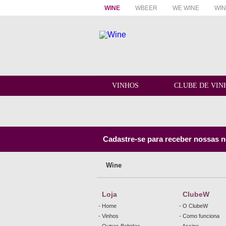
WINE
WBEER
WE WINE
WIN
VINHOS
CLUBE DE VIN
Cadastre-se para receber nossas no
Wine
Loja
ClubeW
- Home
- O ClubeW
- Vinhos
- Como funciona