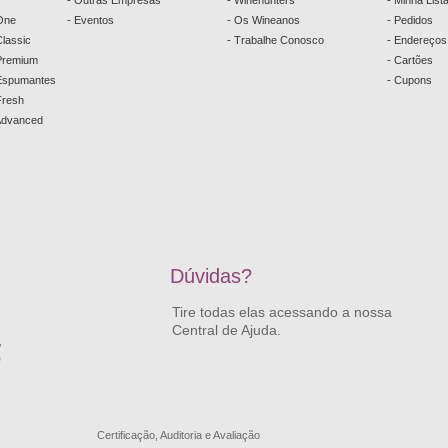
- Outras Empresas
- Winehunters
- Minha List
One
- Eventos
- Os Wineanos
- Pedidos
lassic
- Trabalhe Conosco
- Endereços
Premium
- Cartões
 Espumantes
- Cupons
Fresh
Advanced
Dúvidas?
Tire todas elas acessando a nossa
Central de Ajuda.
,
0
Certificação, Auditoria e Avaliação