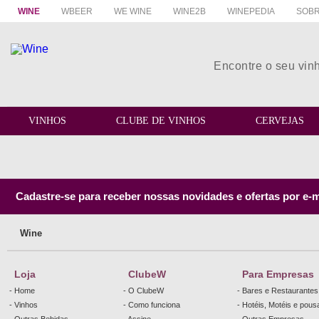
WINE
WBEER
WE WINE
WINE2B
WINEPEDIA
SOBR
VINHOS
CLUBE DE VINHOS
CERVEJAS
Cadastre-se para receber nossas novidades e ofertas por e-m
Wine
Loja
ClubeW
Para Empresas
- Home
- O ClubeW
- Bares e Restaurantes
- Vinhos
- Como funciona
- Hotéis, Motéis e pou