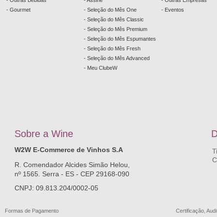
- Outras Bebidas
- Assine
- Outras Empresas
- Gourmet
- Seleção do Mês One
- Eventos
- Seleção do Mês Classic
- Seleção do Mês Premium
- Seleção do Mês Espumantes
- Seleção do Mês Fresh
- Seleção do Mês Advanced
- Meu ClubeW
Sobre a
W
ine
D
W2W E-Commerce de Vinhos S.A
T
C
R. Comendador Alcides Simão Helou,
nº 1565. Serra - ES - CEP 29168-090
CNPJ: 09.813.204/0002-05
Formas de Pagamento
Certificação, Audi