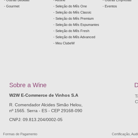
- Outras Bebidas
- Assine
- Outras Empresas
- Gourmet
- Seleção do Mês One
- Eventos
- Seleção do Mês Classic
- Seleção do Mês Premium
- Seleção do Mês Espumantes
- Seleção do Mês Fresh
- Seleção do Mês Advanced
- Meu ClubeW
Sobre a
W
ine
D
W2W E-Commerce de Vinhos S.A
T
C
R. Comendador Alcides Simão Helou,
nº 1565. Serra - ES - CEP 29168-090
CNPJ: 09.813.204/0002-05
Formas de Pagamento
Certificação, Audi