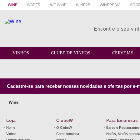
WINE
WBEER
WE WINE
WINE2B
WINEPEDIA
SOBR
VINHOS
CLUBE DE VINHOS
CERVEJAS
Cadastre-se para receber nossas novidades e ofertas por e-m
Wine
Loja
ClubeW
Para Empresas
- Home
- O ClubeW
- Bares e Restaurantes
- Vinhos
- Como funciona
- Hotéis, Motéis e pou