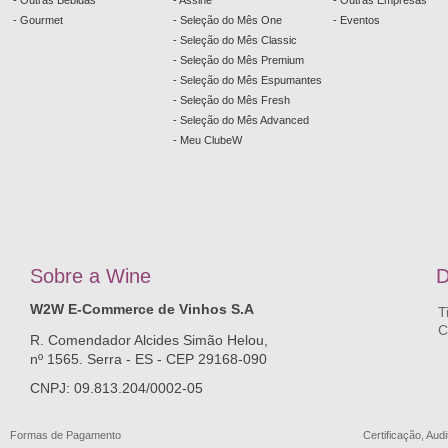
- Outras Bebidas
- Assine
- Outras Empresas
- Gourmet
- Seleção do Mês One
- Eventos
- Seleção do Mês Classic
- Seleção do Mês Premium
- Seleção do Mês Espumantes
- Seleção do Mês Fresh
- Seleção do Mês Advanced
- Meu ClubeW
Sobre a
W
ine
D
W2W E-Commerce de Vinhos S.A
T
C
R. Comendador Alcides Simão Helou,
nº 1565. Serra - ES - CEP 29168-090
CNPJ: 09.813.204/0002-05
Formas de Pagamento
Certificação, Audi