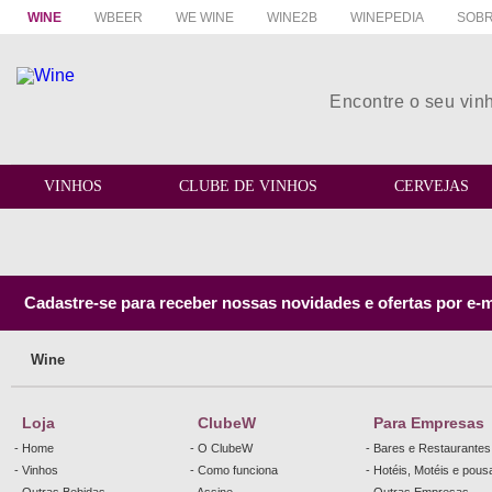
WINE
WBEER
WE WINE
WINE2B
WINEPEDIA
SOBR
VINHOS
CLUBE DE VINHOS
CERVEJAS
Cadastre-se para receber nossas novidades e ofertas por e-m
Wine
Loja
ClubeW
Para Empresas
- Home
- O ClubeW
- Bares e Restaurantes
- Vinhos
- Como funciona
- Hotéis, Motéis e pou