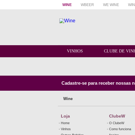
WINE
WBEER
WE WINE
WIN
VINHOS
CLUBE DE VIN
Cadastre-se para receber nossas no
Wine
Loja
ClubeW
- Home
- O ClubeW
- Vinhos
- Como funciona