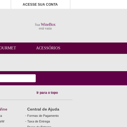
ACESSE SUA CONTA
WineBox
Sua
está vazia
OURMET
ACESSÓRIOS
Ir para o topo
Wine
Central de Ajuda
ta
- Formas de Pagamento
beW
- Taxa de Entrega