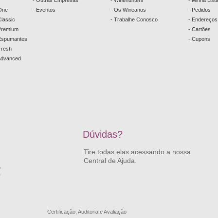
- Outras Empresas
- Winehunters
- Minha List
One
- Eventos
- Os Wineanos
- Pedidos
lassic
- Trabalhe Conosco
- Endereços
Premium
- Cartões
 Espumantes
- Cupons
Fresh
Advanced
Dúvidas?
Tire todas elas acessando a nossa
Central de Ajuda.
,
0
Certificação, Auditoria e Avaliação