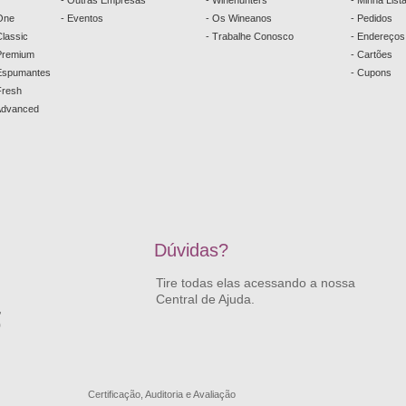
- Outras Empresas
- Winehunters
- Minha List
One
- Eventos
- Os Wineanos
- Pedidos
lassic
- Trabalhe Conosco
- Endereços
Premium
- Cartões
 Espumantes
- Cupons
Fresh
Advanced
Dúvidas?
Tire todas elas acessando a nossa
Central de Ajuda.
,
0
Certificação, Auditoria e Avaliação