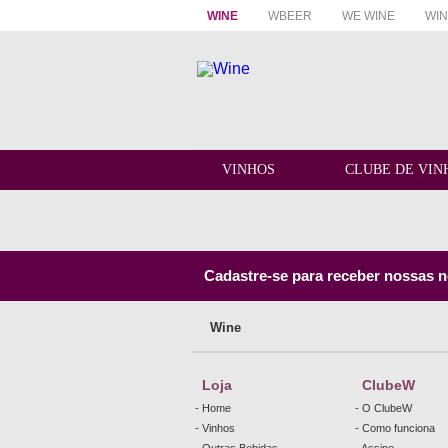
WINE
WBEER
WE WINE
WIN
VINHOS
CLUBE DE VIN
Cadastre-se para receber nossas no
Wine
Loja
ClubeW
- Home
- O ClubeW
- Vinhos
- Como funciona