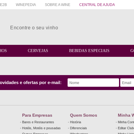
E2B
WINEPEDIA
SOBRE A WINE
CENTRAL DE AJUDA
HOS
CERVEJAS
BEBIDAS ESPECIAIS
G
vidades e ofertas por e-mail:
Para Empresas
Quem Somos
Minha 
- Bares e Restaurantes
- História
- Minha Con
- Hotéis, Motéis e pousadas
- Diferenciais
- Editar Clu