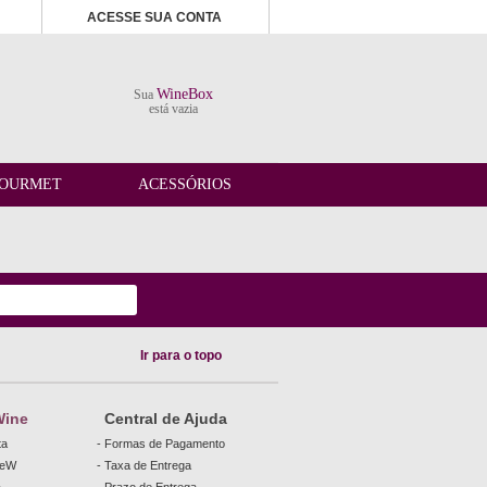
ACESSE SUA CONTA
WineBox
Sua
está vazia
OURMET
ACESSÓRIOS
Ir para o topo
Wine
Central de Ajuda
ta
- Formas de Pagamento
beW
- Taxa de Entrega