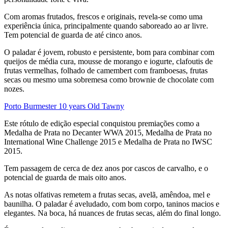
Com aromas frutados, frescos e originais, revela-se como uma
experiência única, principalmente quando saboreado ao ar livre.
Tem potencial de guarda de até cinco anos.
O paladar é jovem, robusto e persistente, bom para combinar com
queijos de média cura, mousse de morango e iogurte, clafoutis de
frutas vermelhas, folhado de camembert com framboesas, frutas
secas ou mesmo uma sobremesa como brownie de chocolate com
nozes.
Porto Burmester 10 years Old Tawny
Este rótulo de edição especial conquistou premiações como a
Medalha de Prata no Decanter WWA 2015, Medalha de Prata no
International Wine Challenge 2015 e Medalha de Prata no IWSC
2015.
Tem passagem de cerca de dez anos por cascos de carvalho, e o
potencial de guarda de mais oito anos.
As notas olfativas remetem a frutas secas, avelã, amêndoa, mel e
baunilha. O paladar é aveludado, com bom corpo, taninos macios e
elegantes. Na boca, há nuances de frutas secas, além do final longo.