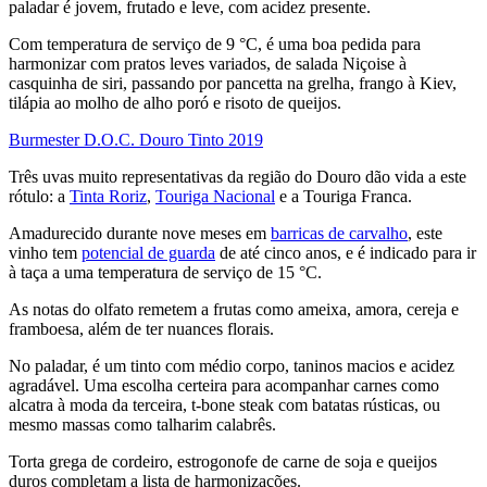
paladar é jovem, frutado e leve, com acidez presente.
Com temperatura de serviço de 9 °C, é uma boa pedida para
harmonizar com pratos leves variados, de salada Niçoise à
casquinha de siri, passando por pancetta na grelha, frango à Kiev,
tilápia ao molho de alho poró e risoto de queijos.
Burmester D.O.C. Douro Tinto 2019
Três uvas muito representativas da região do Douro dão vida a este
rótulo: a
Tinta Roriz
,
Touriga Nacional
e a Touriga Franca.
Amadurecido durante nove meses em
barricas de carvalho
, este
vinho tem
potencial de guarda
de até cinco anos, e é indicado para ir
à taça a uma temperatura de serviço de 15 °C.
As notas do olfato remetem a frutas como ameixa, amora, cereja e
framboesa, além de ter nuances florais.
No paladar, é um tinto com médio corpo, taninos macios e acidez
agradável. Uma escolha certeira para acompanhar carnes como
alcatra à moda da terceira, t-bone steak com batatas rústicas, ou
mesmo massas como talharim calabrês.
Torta grega de cordeiro, estrogonofe de carne de soja e queijos
duros completam a lista de harmonizações.