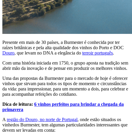
Presente em mais de 30 países, a Burmester é conhecida por ter
raízes britânicas e pela alta qualidade dos vinhos do Porto e DOC
Douro
, que levam no DNA a elegância do
terroir português
.
Com uma história iniciada em 1750, o grupo aposta na tradição sem
abrir mão da inovação e de pensar em produzir os melhores vinhos.
Uma das propostas da Burmester para o mercado de hoje é oferecer
vinhos que sirvam para todos os tipos de momento e circunstâncias
da vida: para impressionar, para um momento a dois, para celebrar e
para acompanhar refeições do cotidiano.
Dica de leitura:
6 vinhos perfeitos para brindar a chegada da
primavera
A
região do Douro, no norte de Portugal
, onde estão situados os
vinhedos Burmester, tem algumas particularidades interessantes que
devem ser levadas em conta: