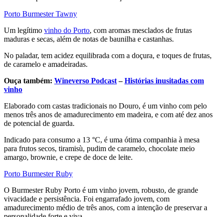
Porto Burmester Tawny
Um legítimo
vinho do Porto
, com aromas mesclados de frutas
maduras e secas, além de notas de baunilha e castanhas.
No paladar, tem acidez equilibrada com a doçura, e toques de frutas,
de caramelo e amadeiradas.
Ouça também:
Wineverso Podcast
–
Histórias inusitadas com
vinho
Elaborado com castas tradicionais no Douro, é um vinho com pelo
menos três anos de amadurecimento em madeira, e com até dez anos
de potencial de guarda.
Indicado para consumo a 13 °C, é uma ótima companhia à mesa
para frutos secos, tiramisù, pudim de caramelo, chocolate meio
amargo, brownie, e crepe de doce de leite.
Porto Burmester Ruby
O Burmester Ruby Porto é um vinho jovem, robusto, de grande
vivacidade e persistência. Foi engarrafado jovem, com
amadurecimento médio de três anos, com a intenção de preservar a
personalidade forte e viva.