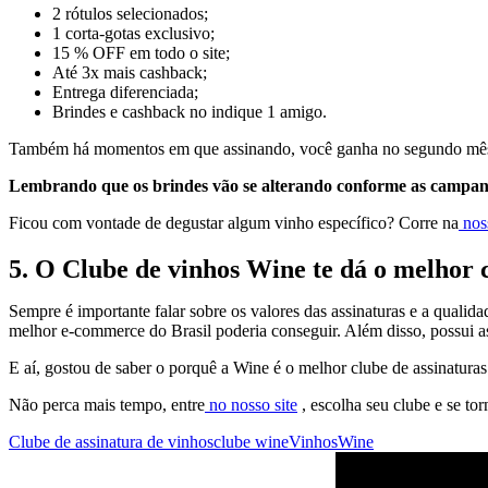
2 rótulos selecionados;
1 corta-gotas exclusivo;
15 % OFF em todo o site;
Até 3x mais cashback;
Entrega diferenciada;
Brindes e cashback no indique 1 amigo.
Também há momentos em que assinando, você ganha no segundo mês de v
Lembrando que os brindes vão se alterando conforme as campa
Ficou com vontade de degustar algum vinho específico? Corre na
noss
5. O Clube de vinhos Wine te dá o melhor 
Sempre é importante falar sobre os valores das assinaturas e a qualid
melhor e-commerce do Brasil poderia conseguir. Além disso, possui 
E aí, gostou de saber o porquê a Wine é o melhor clube de assinatura
Não perca mais tempo, entre
no nosso site
, escolha seu clube e se t
Clube de assinatura de vinhos
clube wine
Vinhos
Wine