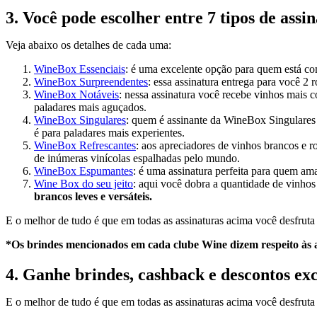
3. Você pode escolher entre 7 tipos de assi
Veja abaixo os detalhes de cada uma:
WineBox Essenciais
: é uma excelente opção para quem está co
WineBox Surpreendentes
: essa assinatura entrega para você 2 
WineBox Notáveis
: nessa assinatura você recebe vinhos mais 
paladares mais aguçados.
WineBox Singulares
: quem é assinante da WineBox Singulares 
é para paladares mais experientes.
WineBox Refrescantes
: aos apreciadores de vinhos brancos e r
de inúmeras vinícolas espalhadas pelo mundo.
WineBox Espumantes
: é uma assinatura perfeita para quem ama
Wine Box do seu jeito
: aqui você dobra a quantidade de vinhos
brancos leves e versáteis.
E o melhor de tudo é que em todas as assinaturas acima você desfruta
*Os brindes mencionados em cada clube Wine dizem respeito às a
4. Ganhe brindes, cashback e descontos ex
E o melhor de tudo é que em todas as assinaturas acima você desfruta