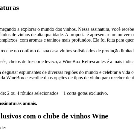
naturas
meçando a explorar o mundo dos vinhos. Nessa assinatura, você recebe r
rótulos de vinhos de alta qualidade. A proposta é apresentar um universo
complexos, com aromas e taninos mais profundos. Ela foi feita para q
recebe no conforto da sua casa vinhos sofisticados de produção limit
osés, cheios de frescor e leveza, a WineBox Refrescantes é a mais indic
 degustar espumantes de diversas regiões do mundo e celebrar a vida co
 da WineBox e escolhe duas opções de tipos de vinho para receber dentr
 de:
2 ou 4 rótulos selecionados + 1 corta-gotas exclusivo.
ssinaturas anuais.
clusivos com o clube de vinhos Wine
 de: