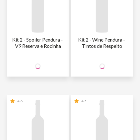
Kit 2 - Spoiler Pendura - 
Kit 2 - Wine Pendura - 
V9 Reserva e Rocinha
Tintos de Respeito
51
62
SÓCIO
SÓCIO
R$
,85
R$
,85
WINE
WINE
NÃO SÓCIO
R$
61
,00
NÃO SÓCIO
R$
62
,85
4.6
4.5