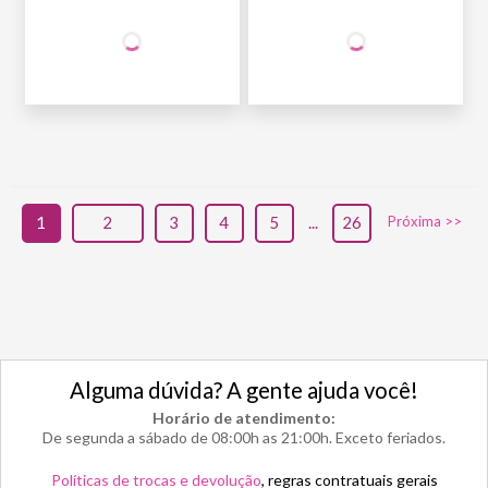
+50% OFF
+50% OFF
NA 2ª UNID.
NA 2ª UNID.
64
,90
64
,90
1ª GARRAFA
R$
/un
1ª GARRAFA
R$
/un
32
,45
32
,45
2ª GARRAFA
R$
/un
2ª GARRAFA
R$
/un
1
2
3
4
5
...
26
Próxima >>
Alguma dúvida? A gente ajuda você!
Horário de atendimento:
De segunda a sábado de 08:00h as 21:00h. Exceto feriados.
Políticas de trocas e devolução
, regras contratuais gerais