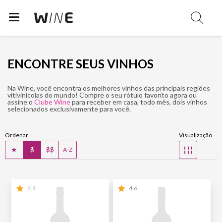
ENCONTRE SEUS VINHOS
Na Wine, você encontra os melhores vinhos das principais regiões
vitivinícolas do mundo! Compre o seu rótulo favorito agora ou
assine o
Clube Wine
para receber em casa, todo mês, dois vinhos
selecionados exclusivamente para você.
Ordenar
Visualização
★
$
$$
☷
A-Z
4.4
4.6