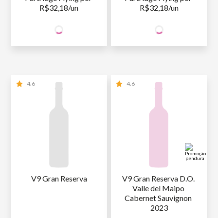
R$32,18/un
R$32,18/un
64
64
SÓCIO
SÓCIO
R$
,36
R$
,36
WINE
WINE
NÃO SÓCIO
R$
64
,36
NÃO SÓCIO
R$
64
,36
4.6
4.6
V9 Gran Reserva
V9 Gran Reserva D.O. 
Valle del Maipo 
Cabernet Sauvignon 
2023