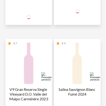
+50% OFF
NA 2ª UNID.
64
,90
64
1ª GARRAFA
R$
/un
SÓCIO
R$
,90
WINE
32
,45
2ª GARRAFA
R$
/un
NÃO SÓCIO
R$
64
,90
4.7
4.4
V9 Gran Reserva Single 
Salina Sauvignon Blanc 
Vineyard D.O. Valle del 
Fumé 2024
Maipo Carménère 2023