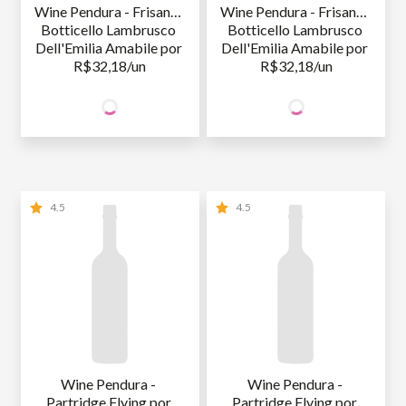
Wine Pendura - Frisante 
Wine Pendura - Frisante 
Botticello Lambrusco 
Botticello Lambrusco 
Dell'Emilia Amabile por 
Dell'Emilia Amabile por 
R$32,18/un
R$32,18/un
64
64
SÓCIO
SÓCIO
R$
,36
R$
,36
WINE
WINE
NÃO SÓCIO
R$
64
,36
NÃO SÓCIO
R$
64
,36
4.5
4.5
Wine Pendura - 
Wine Pendura - 
Partridge Flying por 
Partridge Flying por 