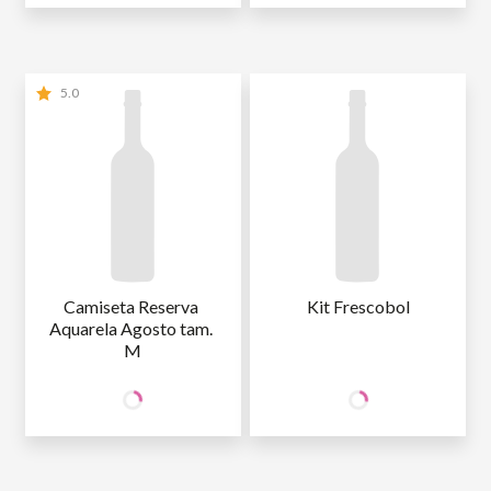
5.0
Camiseta Reserva 
Kit Frescobol
Aquarela Agosto tam. 
M
149
149
SÓCIO
SÓCIO
R$
,90
R$
,90
WINE
WINE
NÃO SÓCIO
R$
176
,35
NÃO SÓCIO
R$
176
,35