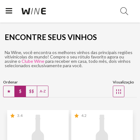
ENCONTRE SEUS VINHOS
Na Wine, você encontra os melhores vinhos das principais regiões
vitivinícolas do mundo! Compre o seu rótulo favorito agora ou
assine o
Clube Wine
para receber em casa, todo mês, dois vinhos
selecionados exclusivamente para você.
Ordenar
Visualização
★
$
$$
☷
A-Z
3.4
4.2