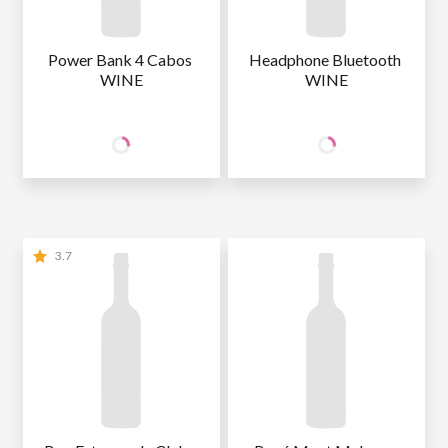
Power Bank 4 Cabos 
Headphone Bluetooth 
WINE
WINE
99
109
SÓCIO
SÓCIO
R$
,90
R$
,90
WINE
WINE
NÃO SÓCIO
R$
117
,53
NÃO SÓCIO
R$
129
,29
3.7