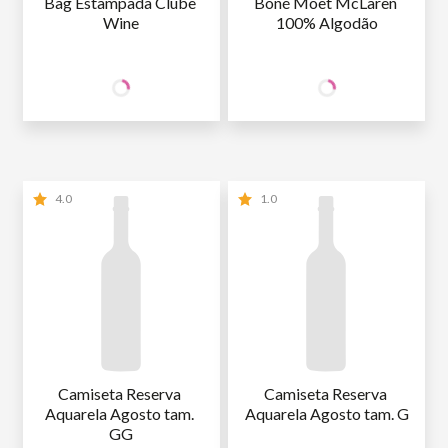
Bag Estampada Clube 
Boné Moet McLaren 
Wine
100% Algodão
118
129
SÓCIO
SÓCIO
R$
,92
R$
,90
WINE
WINE
NÃO SÓCIO
R$
139
,90
NÃO SÓCIO
R$
152
,82
4.0
1.0
Camiseta Reserva 
Camiseta Reserva 
Aquarela Agosto tam. 
Aquarela Agosto tam. G
GG