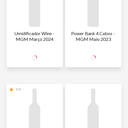
Umidificador Wine - 
Power Bank 4 Cabos - 
MGM Março 2024
MGM Maio 2023
99
99
SÓCIO
SÓCIO
R$
,90
R$
,90
WINE
WINE
NÃO SÓCIO
R$
117
,53
NÃO SÓCIO
R$
117
,53
3.9