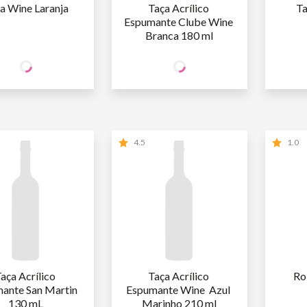
a Wine Laranja
Taça Acrílico 
Ta
Espumante Clube Wine 
Branca 180 ml
12
12
CIO
SÓCIO
SÓ
R$
,90
R$
,90
INE
WINE
W
O SÓCIO
R$
15
,18
NÃO SÓCIO
R$
15
,18
NÃ
4.5
1.0
aça Acrílico 
Taça Acrílico 
Rol
ante San Martin 
Espumante Wine  Azul 
130 mL
Marinho 210 ml