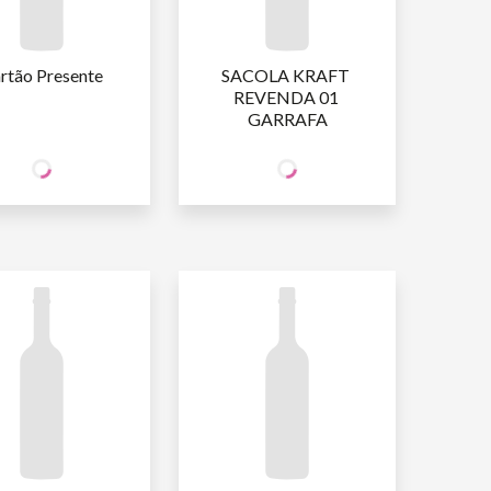
rtão Presente
SACOLA KRAFT 
REVENDA 01 
GARRAFA
8
9
ÓCIO
SÓCIO
R$
,90
R$
,99
WINE
WINE
O SÓCIO
R$
10
,47
NÃO SÓCIO
R$
11
,75