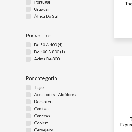
Portugal
Taç
Uruguai
África Do Sul
SÓ
W
NÃ
Por volume
De 50 A 400 (4)
De 400 A 800 (1)
Acima De 800
Por categoria
Taças
Acessórios - Abridores
Decanters
Camisas
Canecas
T
Coolers
Espum
Cervejeiro