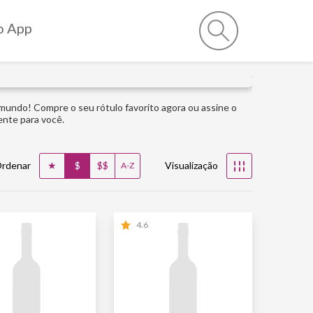
o App
 mundo! Compre o seu rótulo favorito agora ou assine o
ente para você.
★
$
$$
rdenar
Visualização
☷
A-Z
4.6