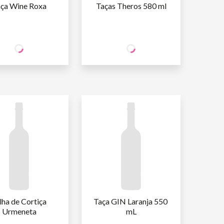
ça Wine Roxa
Taças Theros 580 ml
12
12
CIO
SÓCIO
R$
,90
R$
,90
INE
WINE
O SÓCIO
R$
15
,18
NÃO SÓCIO
R$
15
,18
ha de Cortiça 
Taça GIN Laranja 550 
Urmeneta
mL