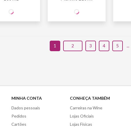
12
12
CIO
SÓCIO
SÓ
R$
,90
R$
,90
INE
WINE
W
O SÓCIO
R$
15
,18
NÃO SÓCIO
R$
15
,18
NÃ
1
2
3
4
5
...
MINHA CONTA
CONHEÇA TAMBÉM
Dados pessoais
Carreiras na Wine
Pedidos
Lojas Oficiais
Cartões
Lojas Físicas