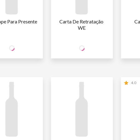
ope Para Presente
Carta De Retratação 
Ca
WE
4
5
ÓCIO
SÓCIO
S
R$
,90
R$
,90
WINE
WINE
O SÓCIO
R$
5
,76
NÃO SÓCIO
R$
6
,94
NÃ
4.0