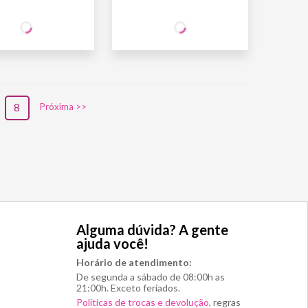
12
14
CIO
SÓCIO
R$
,90
R$
,90
INE
WINE
O SÓCIO
R$
15
,18
NÃO SÓCIO
R$
17
,53
8
Próxima >>
Alguma dúvida? A gente
ajuda você!
Horário de atendimento:
De segunda a sábado de 08:00h as
21:00h. Exceto feriados.
Políticas de trocas e devolução
, regras